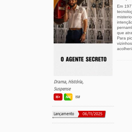
Em 1977
tecnolog
misteri
intençã
pernamb
que atra
Para pi
vizinho
acolheri
Drama, História,
Suspense
16+
NAC
158
Lançamento
06/11/2025