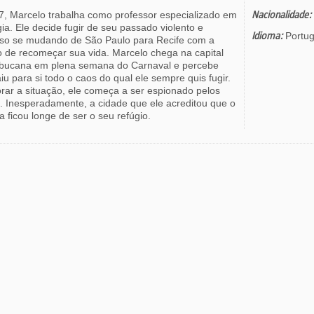
, Marcelo trabalha como professor especializado em
Nacionalidade:
ia. Ele decide fugir de seu passado violento e
Idioma:
Portu
oso se mudando de São Paulo para Recife com a
o de recomeçar sua vida. Marcelo chega na capital
ucana em plena semana do Carnaval e percebe
iu para si todo o caos do qual ele sempre quis fugir.
orar a situação, ele começa a ser espionado pelos
s. Inesperadamente, a cidade que ele acreditou que o
a ficou longe de ser o seu refúgio.